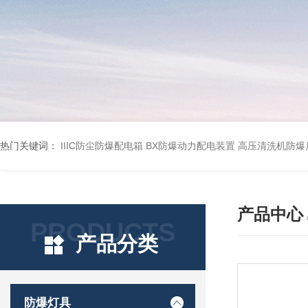
热门关键词：
IIIC防尘防爆配电箱
BX防爆动力配电装置
高压清洗机防爆
产品中心
PRODUCTS
产品分类
防爆灯具