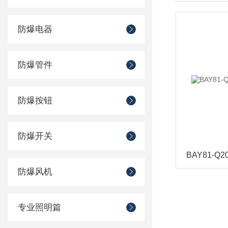
防爆电器
防爆管件
防爆按钮
防爆开关
防爆风机
专业照明篇